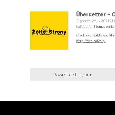
Übersetzer – C
Rigaerstr 29 J / 30419 
kategoria:
Tłumaczenia
Osoba kontaktowa: Stei
http://cito.cal24.pl
Powrót do listy firm