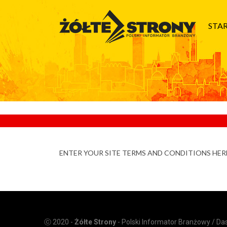
STA
ENTER YOUR SITE TERMS AND CONDITIONS HER
ⓒ 2020 -
Żółte Strony
- Polski Informator Branżowy / D