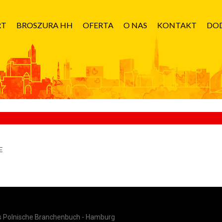
RT
BROSZURA HH
OFERTA
O NAS
KONTAKT
DOD
E
as Polnische Branchenbuch - Hamburg