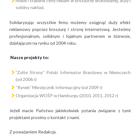
niskie i stabilne ceny reklam w broszurze drukowanej, duży i
solidny nakład.
Solidaryzując wszystkie firmy możemy osiągnąć duży efekt
reklamowy poprzez broszurę i stronę internetową. Jesteśmy
profesjonalnym, solidnym i lojalnym partnerem w biznesie,
działającym na rynku od 2004 roku.
Nasze projekty to:
”Zolte Strony” Polski Informator Branżowy w Niemczech
(od 2006 r)
“Rynek” Miesięcznik Informacyjny (od 2009 r)
Organizacja WOŚP w Hamburgu (2010, 2011, 2012 r)
Jeżeli macie Państwo jakiekolwiek pytania związane z tymi
projektami prosimy o kontakt z nami.
Z poważaniem Redakcja.