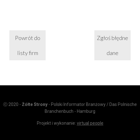
Powrót do
Zgłoś błędne
listy firm
dane
ⓒ 2020 -
Żółte Strony
- Polski Informator Branżowy / Das Polnische
Branchenbuch - Hamburg
Projekt i wykonanie:
virtual people