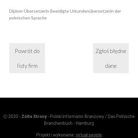
Diplom-Übersetzerin Beeidigte Urkundenübersetzerin der
polnischen Sprache
Powrót do
Zgłoś błędne
listy firm
dane
ⓒ 2020 -
Żółte Strony
- Polski Informator Branżowy / Das Polnische
Branchenbuch - Hamburg
Projekt i wykonanie:
virtual people