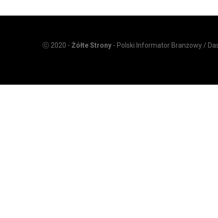
ⓒ 2020 -
Żółte Strony
- Polski Informator Branżowy / D