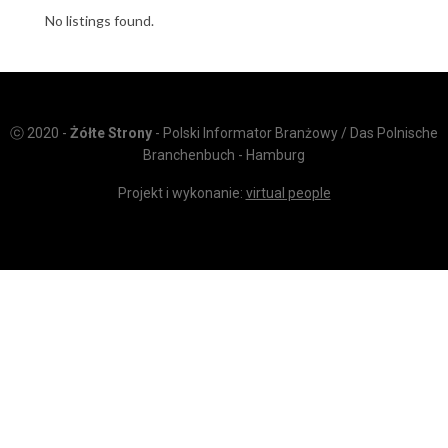
No listings found.
ⓒ 2020 -
Żółte Strony
- Polski Informator Branżowy / Das Polnische
Branchenbuch - Hamburg
Projekt i wykonanie:
virtual people